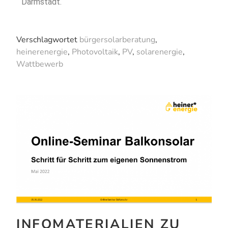
Darmstadt.
Verschlagwortet
bürgersolarberatung
,
heinerenergie
,
Photovoltaik
,
PV
,
solarenergie
,
Wattbewerb
INFOMATERIALIEN ZU