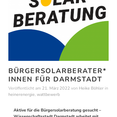
BÜRGERSOLARBERATER*
INNEN FÜR DARMSTADT
Veröffentlicht am
21. März 2022
von
Heike Böhler
in
heinerenergie
,
wattbewerb
Aktive für die Bürgersolarberatung gesucht –
Wissenschaftsstadt Darmstadt arbeitet mit