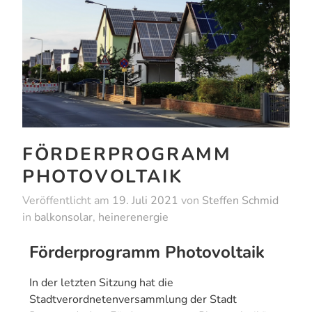
FÖRDERPROGRAMM
PHOTOVOLTAIK​
Veröffentlicht am
19. Juli 2021
von
Steffen Schmid
in
balkonsolar
,
heinerenergie
Förderprogramm Photovoltaik
In der letzten Sitzung hat die
Stadtverordnetenversammlung der Stadt