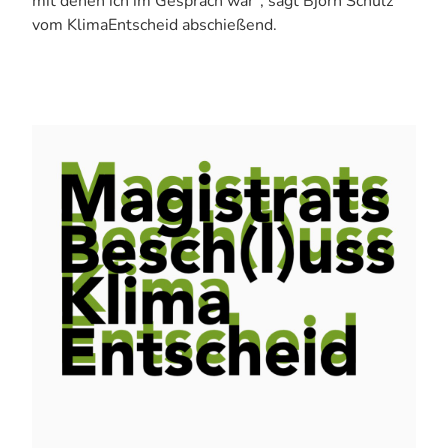
mit denen ich im Gespräch war“, sagt Björn Schulz
vom KlimaEntscheid abschießend.