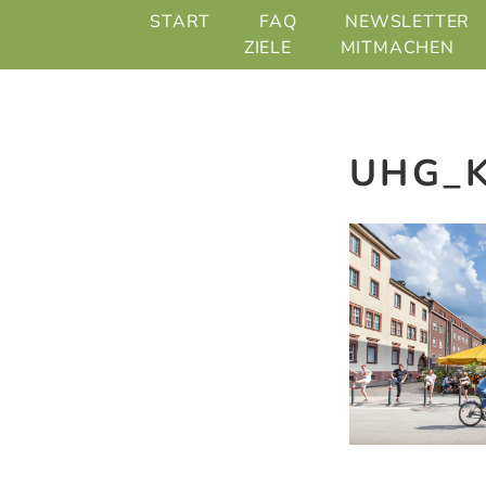
Zum
START
FAQ
NEWSLETTER
Inhalt
ZIELE
MITMACHEN
springen
UHG_