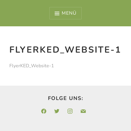
Zum
Inhalt
MENÜ
springen
FLYERKED_WEBSITE-1
FlyerKED_Website-1
FOLGE UNS:
facebook
twitter
instagram
mail