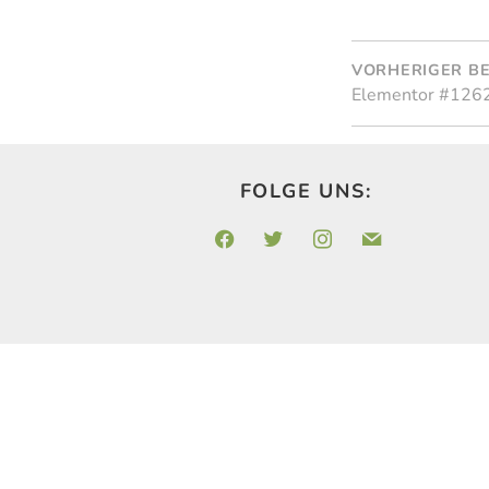
BEITRA
VORHERIGER B
Elementor #126
FOLGE UNS:
facebook
twitter
instagram
mail