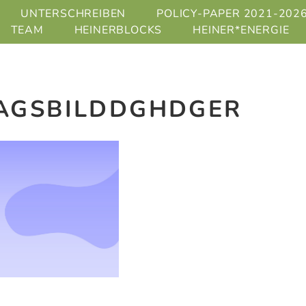
UNTERSCHREIBEN
POLICY-PAPER 2021-202
TEAM
HEINERBLOCKS
HEINER*ENERGIE
RAGSBILDDGHDGER